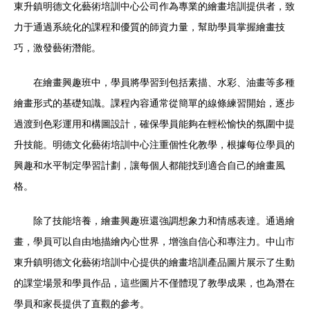
東升鎮明德文化藝術培訓中心公司作為專業的繪畫培訓提供者，致
力于通過系統化的課程和優質的師資力量，幫助學員掌握繪畫技
巧，激發藝術潛能。
在繪畫興趣班中，學員將學習到包括素描、水彩、油畫等多種
繪畫形式的基礎知識。課程內容通常從簡單的線條練習開始，逐步
過渡到色彩運用和構圖設計，確保學員能夠在輕松愉快的氛圍中提
升技能。明德文化藝術培訓中心注重個性化教學，根據每位學員的
興趣和水平制定學習計劃，讓每個人都能找到適合自己的繪畫風
格。
除了技能培養，繪畫興趣班還強調想象力和情感表達。通過繪
畫，學員可以自由地描繪內心世界，增強自信心和專注力。中山市
東升鎮明德文化藝術培訓中心提供的繪畫培訓產品圖片展示了生動
的課堂場景和學員作品，這些圖片不僅體現了教學成果，也為潛在
學員和家長提供了直觀的參考。