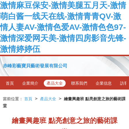
激情麻豆保安-激情美腿五月天-激情
萌白酱一线天在线-激情青青QV-激
情人妻AV-激情色爱AV-激情色色97-
激情深爱网天美-激情四房影音先锋-
激情婷婷伍
赤峰彩藝寶貝藝術發展有限公司
首頁
企業簡介
產品大全
聯系我們
企業信息
訪客
>
>
當前位置：
首頁
產品大全
繪畫興趣班 點亮創意之旅的藝術課
堂
繪畫興趣班 點亮創意之旅的藝術課