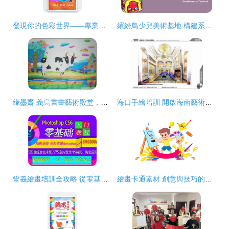
發現你的色彩世界——專業繪畫班培訓開啟藝術之旅
繽紛鳥少兒美術基地 構建系統化課程體系，點亮孩子的繪畫夢想
緣墨齋 義烏書畫藝術殿堂，點亮繪夢之光
海口手繪培訓 開啟海南藝術之旅，點燃繪畫創作潛能
鞏義繪畫培訓全攻略 從零基礎到藝術進階的優質選擇
繪畫卡通素材 創意與技巧的雙重奏