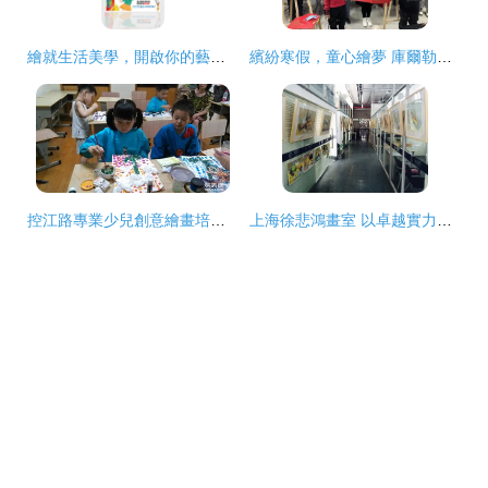
繪就生活美學，開啟你的藝術之旅——繪畫培訓課程火熱招生
繽紛寒假，童心繪夢 庫爾勒市絲路街道上水城社區少兒繪畫公益培訓班正式開班
控江路專業少兒創意繪畫培訓 小班化教學與免費試聽體驗
上海徐悲鴻畫室 以卓越實力鑄就2016上戲校考第五名佳績